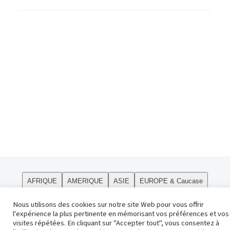
AFRIQUE
AMERIQUE
ASIE
EUROPE & Caucase
PÔLES
Curiosités
Le site
OCEANIE
Religions
Nous utilisons des cookies sur notre site Web pour vous offrir
l'expérience la plus pertinente en mémorisant vos préférences et vos
Contact
visites répétées. En cliquant sur "Accepter tout", vous consentez à