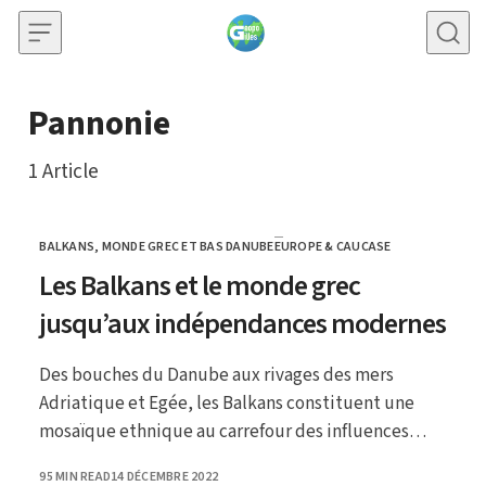
Skip to content
Pannonie
1
Article
BALKANS, MONDE GREC ET BAS DANUBE
EUROPE & CAUCASE
CATEGORY
Les Balkans et le monde grec
jusqu’aux indépendances modernes
Des bouches du Danube aux rivages des mers
Adriatique et Egée, les Balkans constituent une
mosaïque ethnique au carrefour des influences
grecque, romaine, turque, slave…
PUBLISHED
95 MIN READ
14 DÉCEMBRE 2022