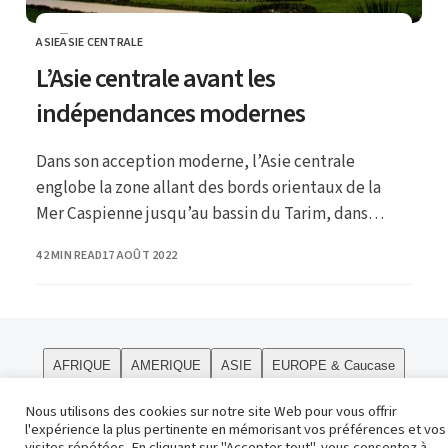
ASIE
ASIE CENTRALE
CATEGORY
L’Asie centrale avant les
indépendances modernes
Dans son acception moderne, l’Asie centrale
englobe la zone allant des bords orientaux de la
Mer Caspienne jusqu’au bassin du Tarim, dans
l’actuel Xinjiang chinois ; ce dernier, comme la
PUBLISHED
42 MIN READ
17 AOÛT 2022
Mongolie et la Sibérie orientale, sont plutôt
considérés comme faisant partie de la « haute Asie
».
AFRIQUE
AMERIQUE
ASIE
EUROPE & Caucase
PÔLES
Curiosités
Le site
OCEANIE
Religions
Nous utilisons des cookies sur notre site Web pour vous offrir
l'expérience la plus pertinente en mémorisant vos préférences et vos
Contact
visites répétées. En cliquant sur "Accepter tout", vous consentez à