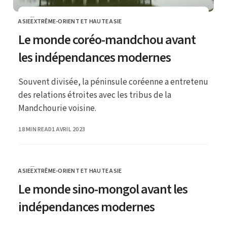
ASIE
EXTRÊME-ORIENT ET HAUTE ASIE
CATEGORY
Le monde coréo-mandchou avant
les indépendances modernes
Souvent divisée, la péninsule coréenne a entretenu
des relations étroites avec les tribus de la
Mandchourie voisine.
PUBLISHED
18 MIN READ
1 AVRIL 2023
ASIE
EXTRÊME-ORIENT ET HAUTE ASIE
CATEGORY
Le monde sino-mongol avant les
indépendances modernes