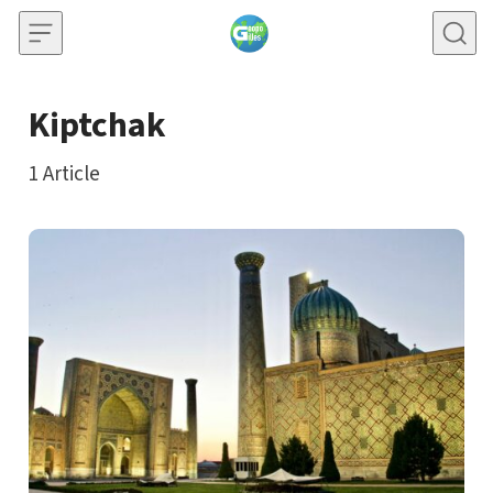
Skip to content
Kiptchak
1
Article