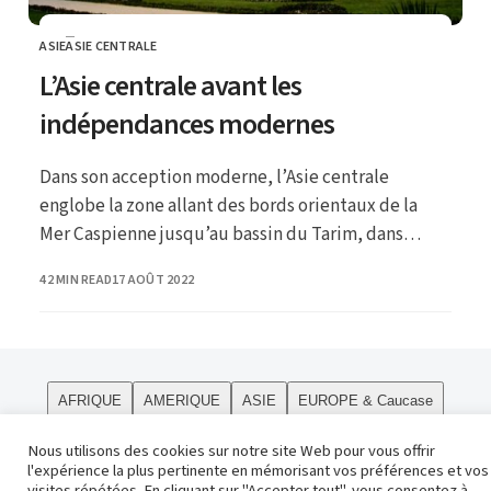
ASIE
ASIE CENTRALE
CATEGORY
L’Asie centrale avant les
indépendances modernes
Dans son acception moderne, l’Asie centrale
englobe la zone allant des bords orientaux de la
Mer Caspienne jusqu’au bassin du Tarim, dans
l’actuel Xinjiang chinois ; ce dernier, comme la
PUBLISHED
42 MIN READ
17 AOÛT 2022
Mongolie et la Sibérie orientale, sont plutôt
considérés comme faisant partie de la « haute Asie
».
AFRIQUE
AMERIQUE
ASIE
EUROPE & Caucase
PÔLES
Curiosités
Le site
OCEANIE
Religions
Nous utilisons des cookies sur notre site Web pour vous offrir
l'expérience la plus pertinente en mémorisant vos préférences et vos
Contact
visites répétées. En cliquant sur "Accepter tout", vous consentez à