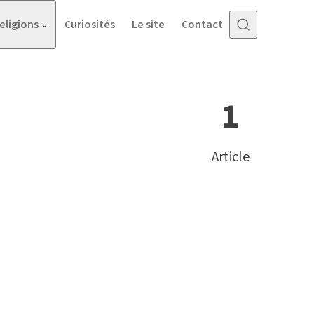
eligions
Curiosités
Le site
Contact
1
Article