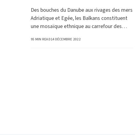
Des bouches du Danube aux rivages des mers
Adriatique et Egée, les Balkans constituent
une mosaïque ethnique au carrefour des
influences grecque, romaine, turque, slave…
PUBLISHED
95 MIN READ
14 DÉCEMBRE 2022