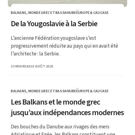
BALKANS, MONDE GREC ET BAS DANUBE
EUROPE & CAUCASE
CATEGORY
De la Yougoslavie à la Serbie
L’ancienne Fédération yougoslave s’est
progressivement réduite au pays qui en avait été
l’architecte : la Serbie.
PUBLISHED
33 MIN READ
15 AOÛT 2025
BALKANS, MONDE GREC ET BAS DANUBE
EUROPE & CAUCASE
CATEGORY
Les Balkans et le monde grec
jusqu’aux indépendances modernes
Des bouches du Danube aux rivages des mers
Adriatique et Egée, les Balkans constituent une