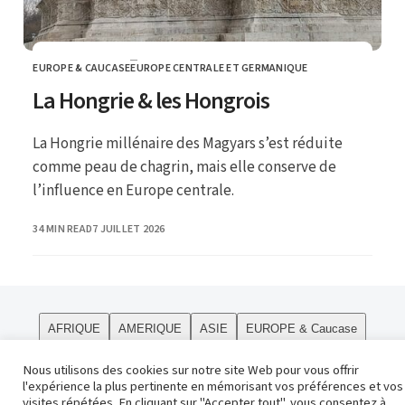
EUROPE & CAUCASE
EUROPE CENTRALE ET GERMANIQUE
CATEGORY
La Hongrie & les Hongrois
La Hongrie millénaire des Magyars s’est réduite
comme peau de chagrin, mais elle conserve de
l’influence en Europe centrale.
PUBLISHED
34 MIN READ
7 JUILLET 2026
AFRIQUE
AMERIQUE
ASIE
EUROPE & Caucase
PÔLES
Curiosités
Le site
OCEANIE
Religions
Nous utilisons des cookies sur notre site Web pour vous offrir
l'expérience la plus pertinente en mémorisant vos préférences et vos
Contact
visites répétées. En cliquant sur "Accepter tout", vous consentez à