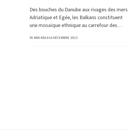
Des bouches du Danube aux rivages des mers
Adriatique et Egée, les Balkans constituent
une mosaïque ethnique au carrefour des
influences grecque, romaine, turque, slave…
PUBLISHED
95 MIN READ
14 DÉCEMBRE 2022