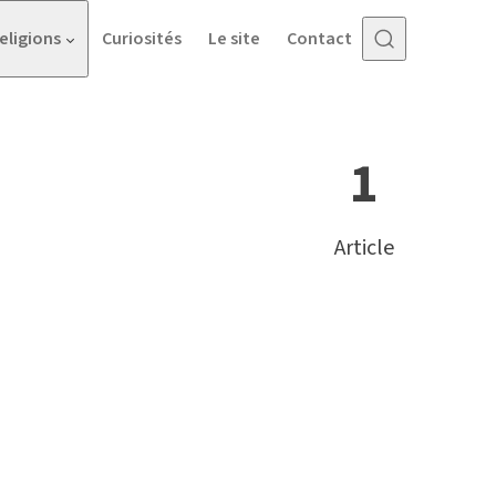
eligions
Curiosités
Le site
Contact
1
Article