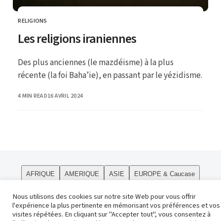
RELIGIONS
CATEGORY
Les religions iraniennes
Des plus anciennes (le mazdéisme) à la plus
récente (la foi Baha’ie), en passant par le yézidisme.
PUBLISHED
4 MIN READ
16 AVRIL 2024
AFRIQUE
AMERIQUE
ASIE
EUROPE & Caucase
PÔLES
Curiosités
Le site
OCEANIE
Religions
Nous utilisons des cookies sur notre site Web pour vous offrir
l'expérience la plus pertinente en mémorisant vos préférences et vos
Contact
visites répétées. En cliquant sur "Accepter tout", vous consentez à