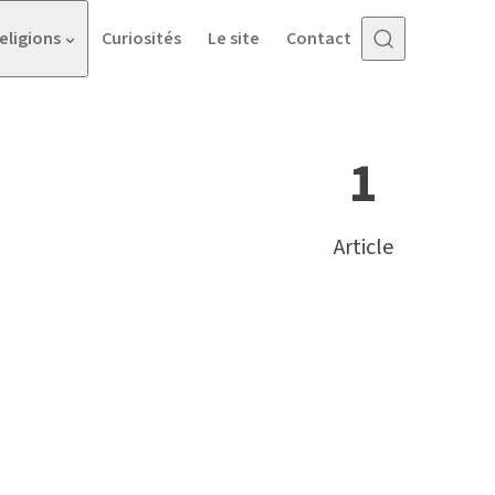
eligions
Curiosités
Le site
Contact
1
Article