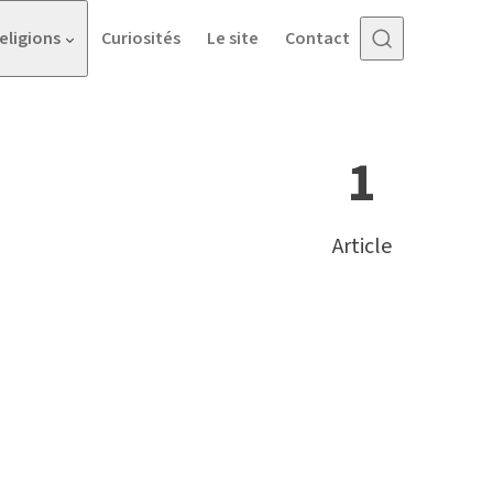
eligions
Curiosités
Le site
Contact
1
Article