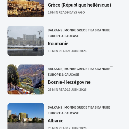
Grèce (République hellénique)
PUBLISHED
16 MIN READ
9 DAYS AGO
BALKANS, MONDE GREC ET BAS DANUBE
CATEGORY
EUROPE & CAUCASE
Roumanie
PUBLISHED
13 MIN READ
23 JUIN 2026
BALKANS, MONDE GREC ET BAS DANUBE
CATEGORY
EUROPE & CAUCASE
Bosnie-Herzégovine
PUBLISHED
23 MIN READ
19 JUIN 2026
BALKANS, MONDE GREC ET BAS DANUBE
CATEGORY
EUROPE & CAUCASE
Albanie
PUBLISHED
25 MIN READ
12 JUIN 2026