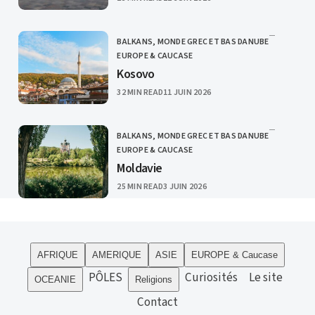
BALKANS, MONDE GREC ET BAS DANUBE
CATEGORY
EUROPE & CAUCASE
Kosovo
PUBLISHED
32 MIN READ
11 JUIN 2026
BALKANS, MONDE GREC ET BAS DANUBE
CATEGORY
EUROPE & CAUCASE
Moldavie
PUBLISHED
25 MIN READ
3 JUIN 2026
AFRIQUE
AMERIQUE
ASIE
EUROPE & Caucase
PÔLES
Curiosités
Le site
OCEANIE
Religions
Contact