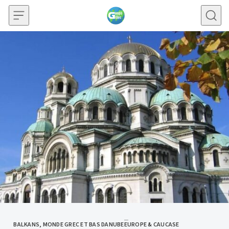
Skip to content
BALKANS, MONDE GREC ET BAS DANUBE
EUROPE & CAUCASE