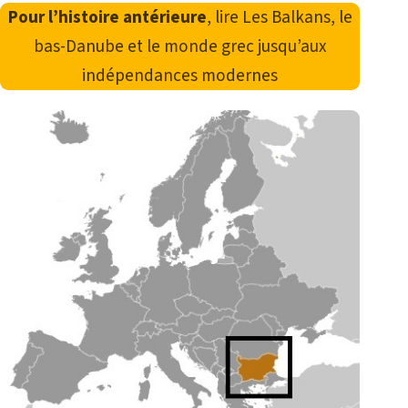
Pour l’histoire antérieure
, lire
Les Balkans, le
bas-Danube et le monde grec jusqu’aux
indépendances modernes